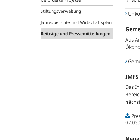
Stiftungsverwaltung
Unkon
Jahresberichte und Wirtschaftsplan
Geme
Beiträge und Pressemitteilungen
Aus An
Ökonom
Geme
IMFS 
Das In
Bereic
nächs
Pres
07.03
Neuer