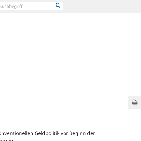
Beit
Sei
und
Pres
nventionellen Geldpolitik vor Beginn der
ungen.