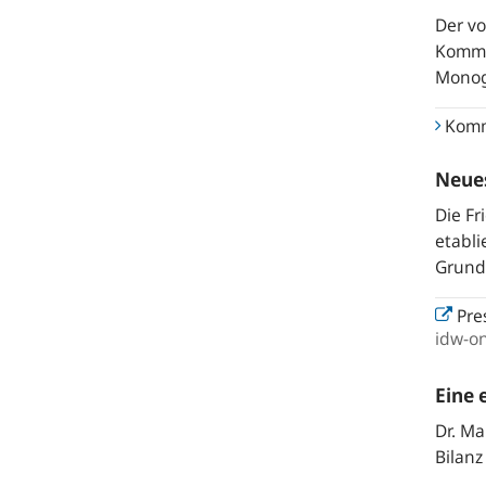
Der v
Komme
Monog
Komm
Neues
Die Fr
etabl
Grundl
Pres
idw-on
Eine 
Dr. Ma
Bilanz