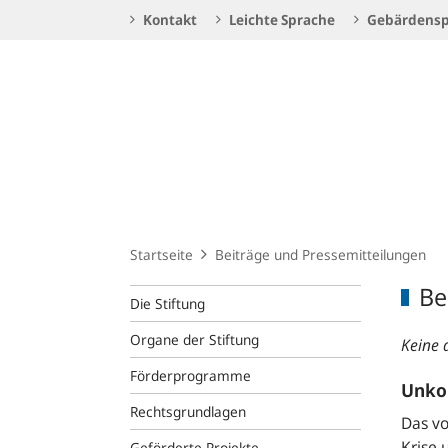
Service
Kontakt
Leichte Sprache
Gebärdensp
Navigation
Logo
Startseite
Beiträge und Pressemitteilungen
Be
Die Stiftung
Organe der Stiftung
Keine 
Förderprogramme
Unkon
Rechtsgrundlagen
Das vo
Krise
Geförderte Projekte