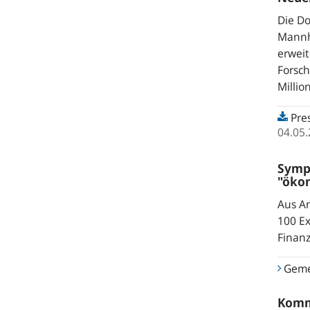
Die Do
Mannh
erweit
Forsc
Millio
Pres
04.05
Sympo
"öko
Aus An
100 Ex
Finanz
Geme
Komm