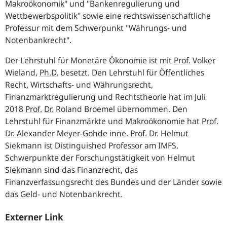
Makroökonomik" und "Bankenregulierung und
Wettbewerbspolitik" sowie eine rechtswissenschaftliche
Professur mit dem Schwerpunkt "Währungs- und
Notenbankrecht".
Der Lehr­stuhl für Mo­ne­tä­re Öko­no­mie ist mit
Prof.
Vol­ker
Wie­land,
Ph.D.
be­setzt. Den Lehr­stuhl für Öffentliches
Recht, Wirtschafts- und Währungsrecht,
Finanzmarktregulierung und Rechtstheorie hat im Juli
2018
Prof.
Dr.
Roland Broemel über­nom­men. Den
Lehrstuhl für Finanzmärkte und Makroökonomie hat
Prof.
Dr.
Alexander Meyer-Gohde inne.
Prof.
Dr. Helmut
Siekmann ist Distinguished Professor am IMFS.
Schwerpunkte der Forschungstätigkeit von Helmut
Siekmann sind das Finanzrecht, das
Finanzverfassungsrecht des Bundes und der Länder sowie
das Geld- und Notenbankrecht.
Externer Link