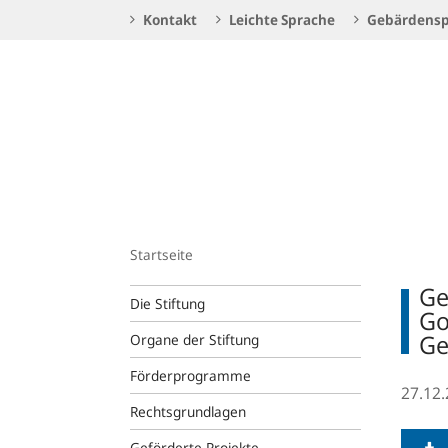
Service
Kontakt
Leichte Sprache
Gebärdensp
Navigation
Logo
Startseite
Ge
Die Stiftung
Go
Ge
Organe der Stiftung
Förderprogramme
27.12
Rechtsgrundlagen
Geförderte Projekte