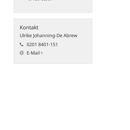
und
die
Erric
der
Stift
Kontakt
Geld
Ulrike Johanning-De Abrew
und
Wäh
0201 8401-151
E-Mail