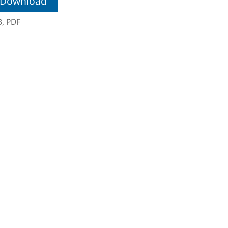
Download
B,
PDF