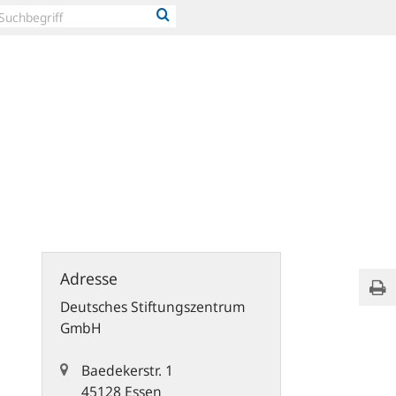
Gese
Adresse
Sei
über
Deutsches Stiftungszentrum
die
Ausp
GmbH
einer
1-
Baedekerstr. 1
DM-
45128 Essen
Gold