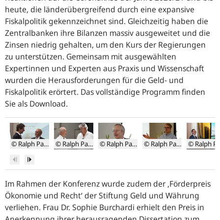
heute, die länderübergreifend durch eine expansive
Fiskalpolitik gekennzeichnet sind. Gleichzeitig haben die
Zentralbanken ihre Bilanzen massiv ausgeweitet und die
Zinsen niedrig gehalten, um den Kurs der Regierungen
zu unterstützen. Gemeinsam mit ausgewählten
Expertinnen und Experten aus Praxis und Wissenschaft
wurden die Herausforderungen für die Geld- und
Fiskalpolitik erörtert. Das vollständige Programm finden
Sie als Download.
© Ralph Paas
© Ralph Paas
© Ralph Paas
© Ralph Paas
Thomas
Dietrich
Michael
Volker
Lars
Zurück
Weiter
M.J.
Jahn
Krause
Wieland
Feld
Möllers
mit
mit
Im Rahmen der Konferenz wurde zudem der ‚Förderpreis
mit
Jürgen
Stephanie
Bernd
Hirsch
Schmitt-
Ökonomie und Recht‘ der Stiftung Geld und Währung
Krauskopf
Grohé
verliehen. Frau Dr. Sophie Burchardi erhielt den Preis in
(auf
Anerkennung ihrer herausragenden Dissertation zum