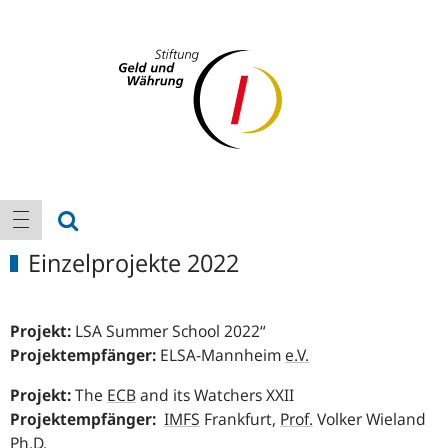
Logo
Hauptnavigation
Suche anzeigen
Navigation anzeigen
Einzelprojekte 2022
Projekt:
LSA Summer School 2022“
Projektempfänger:
ELSA-Mannheim
e.V.
Projekt:
The
ECB
and its Watchers XXII
Projektempfänger:
IMFS
Frankfurt,
Prof.
Volker Wieland
Ph.D.