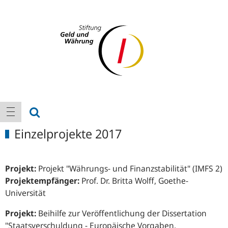
Logo
Hauptnavigation
Suche anzeigen
Navigation anzeigen
Einzelprojekte 2017
Projekt:
Projekt "Währungs- und Finanzstabilität" (IMFS 2)
Projektempfänger:
Prof. Dr. Britta Wolff, Goethe-
Universität
Projekt:
Beihilfe zur Veröffentlichung der Dissertation
"Staatsverschuldung - Europäische Vorgaben,