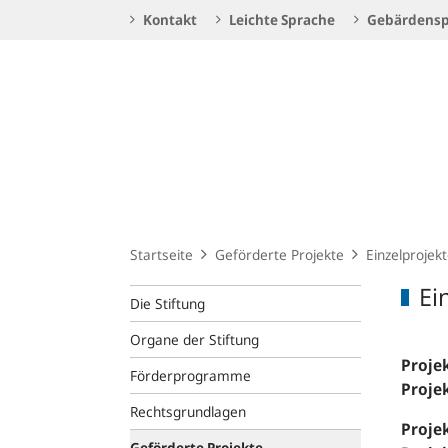
Service
Kontakt
Leichte Sprache
Gebärdensp
Navigation
Logo
Startseite
Geförderte Projekte
Einzelprojek
Ei
Die Stiftung
Organe der Stiftung
Projek
Förderprogramme
Proje
Rechtsgrundlagen
Proje
Geförderte Projekte