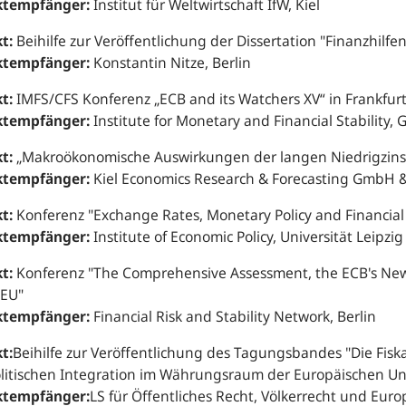
ktempfänger:
Institut für Weltwirtschaft IfW, Kiel
t:
Beihilfe zur Veröffentlichung der Dissertation "Finanzhilfen
ktempfänger:
Konstantin Nitze, Berlin
t:
IMFS/CFS Konferenz „ECB and its Watchers XV“ in Frankfur
ktempfänger:
Institute for Monetary and Financial Stability, 
t:
„Makroökonomische Auswirkungen der langen Niedrigzins
ktempfänger:
Kiel Economics Research & Forecasting GmbH & 
t:
Konferenz "Exchange Rates, Monetary Policy and Financial 
ktempfänger:
Institute of Economic Policy, Universität Leipzig
t:
Konferenz "The Comprehensive Assessment, the ECB's New
 EU"
ktempfänger:
Financial Risk and Stability Network, Berlin
t:
Beihilfe zur Veröffentlichung des Tagungsbandes "Die Fisk
olitischen Integration im Währungsraum der Europäischen Un
ktempfänger:
LS für Öffentliches Recht, Völkerrecht und Europ