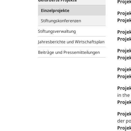
Proje
Einzelprojekte
Projek
Proje
Stiftungskonferenzen
Stiftungsverwaltung
Projek
Proje
Jahresberichte und Wirtschaftsplan
Projek
Beiträge und Pressemitteilungen
Proje
Projek
Proje
Projek
in the
Proje
Projek
der p
Proje