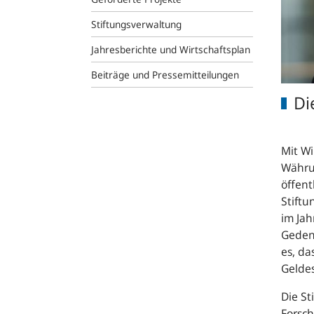
Stiftungsverwaltung
Jahresberichte und Wirtschaftsplan
Beiträge und Pressemitteilungen
Di
Mit Wi
Währun
öffent
Stift
im Jah
Geden
es, da
Geldes
Die St
Forsc