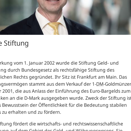
e Stiftung
rkung vom 1. Januar 2002 wurde die Stiftung Geld- und
g durch Bundesgesetz als rechtsfähige Stiftung des
lichen Rechts gegründet. Ihr Sitz ist Frankfurt am Main. Das
ungsvermögen stammt aus dem Verkauf der 1-
DM
-Goldmünze
r 2001, die aus Anlass der Einführung des Euro-Bargelds zum
ken an die D-Mark ausgegeben wurde. Zweck der Stiftung is
s Bewusstsein der Öffentlichkeit für die Bedeutung stabilen
 zu erhalten und zu fördern.
iftung fördert die wirtschafts- und rechtswissenschaftliche
hung auf dem Gebiet des Geld- und Währungswesens. Sie