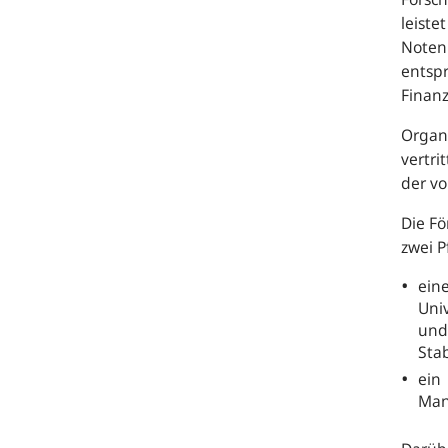
leiste
Notenb
entsp
Finanz
Organe
vertri
der vo
Die Fö
zwei P
ein
Uni
und 
Stab
ein
Man